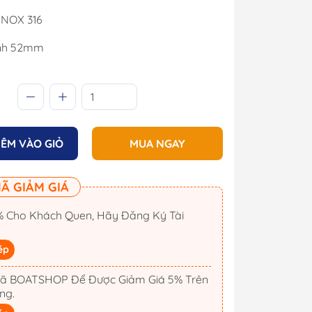
 INOX 316
nh 52mm
ÊM VÀO GIỎ
MUA NGAY
Ã GIẢM GIÁ
 Cho Khách Quen, Hãy Đăng Ký Tài
Cano
Công Tắc Điện
ép
Cano
Hộp Cầu Chì & Bus Bar
Sạc Ắc Quy Tự Động
ã BOATSHOP Để Được Giảm Giá 5% Trên
ng.
Biến Tần Inverter