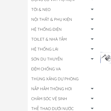
TỜI & NEO
NỘI THẤT & PHỤ KIỆN
HỆ THỐNG ĐIỆN
TOILET & NHÀ TẮM
HỆ THỐNG LÁI
SƠN DU THUYỀN
ĐỆM CHỐNG VA
THÙNG XĂNG DỰ PHÒNG
Hộp Điều Khiển
NẮP HẦM THÔNG HƠI
Lọc Các Loại
CHĂM SÓC VỆ SINH
Đồng Hồ & Cảm B
Nhớt - Nước Làm 
THỂ THAO DƯỚI NƯỚC