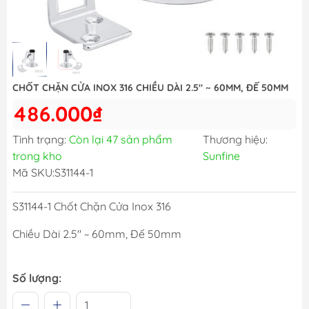
CHỐT CHẶN CỬA INOX 316 CHIỀU DÀI 2.5" ~ 60MM, ĐẾ 50MM
486.000₫
Tình trạng:
Còn lại 47 sản phẩm
Thương hiệu:
trong kho
Sunfine
Mã SKU:
S31144-1
S31144-1 Chốt Chặn Cửa Inox 316
Chiều Dài 2.5" ~ 60mm, Đế 50mm
Số lượng: