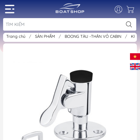
Trang chủ
/
SẢN PHẨM
/
BOONG TÀU -THÂN VỎ CABIN
/
Khó