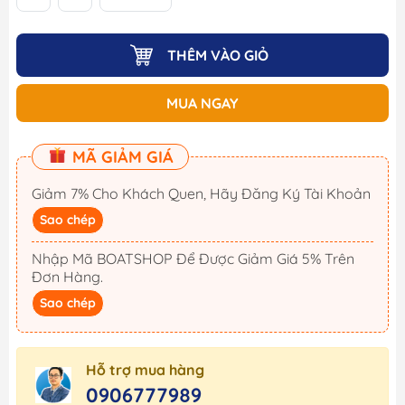
THÊM VÀO GIỎ
MUA NGAY
MÃ GIẢM GIÁ
Giảm 7% Cho Khách Quen, Hãy Đăng Ký Tài Khoản
Sao chép
Nhập Mã BOATSHOP Để Được Giảm Giá 5% Trên
Đơn Hàng.
Sao chép
Hỗ trợ mua hàng
0906777989