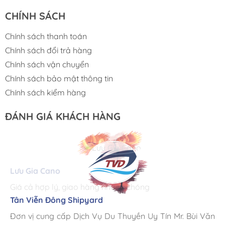
CHÍNH SÁCH
Chính sách thanh toán
Chính sách đổi trả hàng
Chính sách vận chuyển
Chính sách bảo mật thông tin
Chính sách kiểm hàng
ĐÁNH GIÁ KHÁCH HÀNG
Lưu Gia Cano
Giá cả hợp lý, giao hàng nhanh chóng
Tân Viễn Đông Shipyard
Corsair Marine International
Triac Composites - Rapido
Đơn vị cung cấp Dịch Vụ Du Thuyền Uy Tín Mr. Bùi Văn