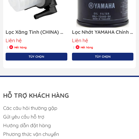
Lọc Xăng Tinh (CHINA) Máy Yamaha Gắn Ngoài Cho Tàu Cano, Hãng OEM 61N-24560-00-CHN
Lọc Nhớt YAMAHA Chính Hãng 69J-13440-04
Liên hệ
Liên hệ
Hết hàng
Hết hàng
|
|
TÙY CHỌN
TÙY CHỌN
HỖ TRỢ KHÁCH HÀNG
Các câu hỏi thường gặp
Gửi yêu cầu hỗ trợ
Hướng dẫn đặt hàng
Phương thức vận chuyển