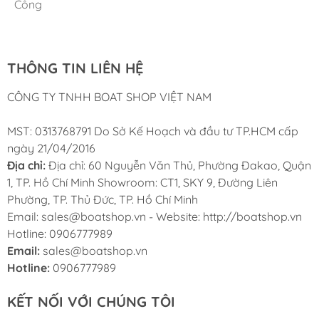
Cung ứng sản phẩm nhanh chóng chuyên nghiệp
Chúng tôi có thể mua những sản phẩm tốt ngay tại Việt
Công
Nam
THÔNG TIN LIÊN HỆ
CÔNG TY TNHH BOAT SHOP VIỆT NAM
MST: 0313768791 Do Sở Kế Hoạch và đầu tư TP.HCM cấp
ngày 21/04/2016
Địa chỉ:
Địa chỉ: 60 Nguyễn Văn Thủ, Phường Đakao, Quận
1, TP. Hồ Chí Minh Showroom: CT1, SKY 9, Đường Liên
Phường, TP. Thủ Đức, TP. Hồ Chí Minh
Email: sales@boatshop.vn - Website: http://boatshop.vn
Hotline: 0906777989
Email:
sales@boatshop.vn
Hotline:
0906777989
KẾT NỐI VỚI CHÚNG TÔI