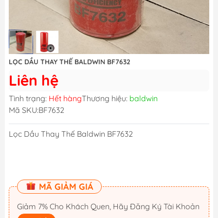
LỌC DẦU THAY THẾ BALDWIN BF7632
Liên hệ
Tình trạng:
Hết hàng
Thương hiệu:
baldwin
Mã SKU:
BF7632
Lọc Dầu Thay Thế Baldwin BF7632
MÃ GIẢM GIÁ
Giảm 7% Cho Khách Quen, Hãy Đăng Ký Tài Khoản