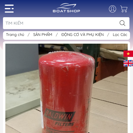
Trang chủ
/
SẢN PHẨM
/
ĐỘNG CƠ VÀ PHỤ KIỆN
/
Lọc Các L