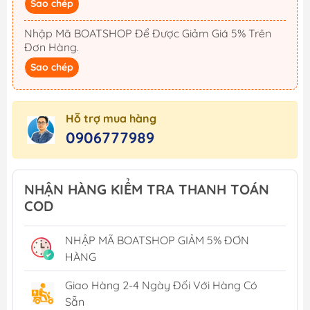
Sao chép
Nhập Mã BOATSHOP Để Được Giảm Giá 5% Trên
Đơn Hàng.
Sao chép
Hỗ trợ mua hàng
0906777989
NHẬN HÀNG KIỂM TRA THANH TOÁN
COD
NHẬP MÃ BOATSHOP GIẢM 5% ĐƠN
HÀNG
Giao Hàng 2-4 Ngày Đối Với Hàng Có
Sẵn