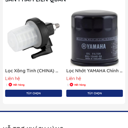
Lọc Xăng Tinh (CHINA) Máy Yamaha Gắn Ngoài Cho Tàu Cano, Hãng OEM 61N-24560-00-CHN
Lọc Nhớt YAMAHA Chính Hãng 69J-13440-04
Liên hệ
Liên hệ
Hết hàng
Hết hàng
|
|
TÙY CHỌN
TÙY CHỌN