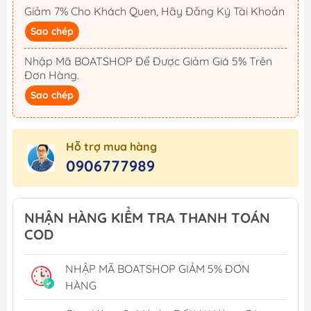
Giảm 7% Cho Khách Quen, Hãy Đăng Ký Tài Khoản
Sao chép
Nhập Mã BOATSHOP Để Được Giảm Giá 5% Trên
Đơn Hàng.
Sao chép
Hỗ trợ mua hàng
0906777989
NHẬN HÀNG KIỂM TRA THANH TOÁN
COD
NHẬP MÃ BOATSHOP GIẢM 5% ĐƠN
HÀNG