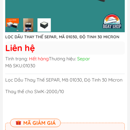
LỌC DẦU THAY THẾ SEPAR, MÃ 01030, ĐỘ TINH 30 MICRON
Liên hệ
Tình trạng:
Hết hàng
Thương hiệu:
Separ
Mã SKU:
01030
Lọc Dầu Thay Thế SEPAR, Mã 01030, Độ Tinh 30 Micron
Thay thế cho SWK-2000/10
MÃ GIẢM GIÁ