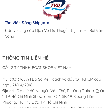
Lưu Gia Cano
Giá cả hợp lý, giao hàng nhanh chóng
Tân Viễn Đông Shipyard
Corsair Marine International
Triac Composites - Rapido
Đơn vị cung cấp Dịch Vụ Du Thuyền Uy Tín Mr. Bùi Văn
Cung ứng sản phẩm nhanh chóng chuyên nghiệp
Chúng tôi có thể mua những sản phẩm tốt ngay tại Việt
Công
Nam
THÔNG TIN LIÊN HỆ
CÔNG TY TNHH BOAT SHOP VIỆT NAM
MST: 0313768791 Do Sở Kế Hoạch và đầu tư TP.HCM cấp
ngày 21/04/2016
Địa chỉ:
Địa chỉ: 60 Nguyễn Văn Thủ, Phường Đakao, Quận
1, TP. Hồ Chí Minh Showroom: CT1, SKY 9, Đường Liên
Phường, TP. Thủ Đức, TP. Hồ Chí Minh