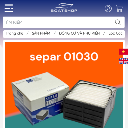
Trang chủ
/
SẢN PHẨM
/
ĐỘNG CƠ VÀ PHỤ KIỆN
/
Lọc Các L