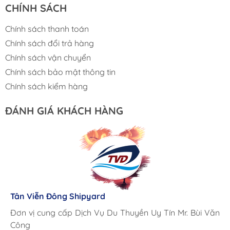
CHÍNH SÁCH
Chính sách thanh toán
Chính sách đổi trả hàng
Chính sách vận chuyển
Chính sách bảo mật thông tin
Chính sách kiểm hàng
ĐÁNH GIÁ KHÁCH HÀNG
Lưu Gia Cano
Giá cả hợp lý, giao hàng nhanh chóng
Tân Viễn Đông Shipyard
Corsair Marine International
Triac Composites - Rapido
Đơn vị cung cấp Dịch Vụ Du Thuyền Uy Tín Mr. Bùi Văn
Cung ứng sản phẩm nhanh chóng chuyên nghiệp
Chúng tôi có thể mua những sản phẩm tốt ngay tại Việt
Công