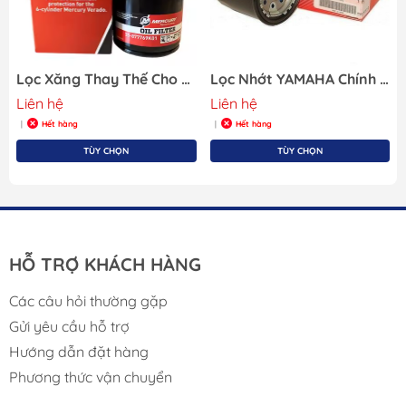
Lọc Xăng Thay Thế Cho Động Cơ Cano Merucry
Lọc Nhớt YAMAHA Chính Hãng 69J-13440-03
Liên hệ
Liên hệ
Hết hàng
Hết hàng
|
|
TÙY CHỌN
TÙY CHỌN
HỖ TRỢ KHÁCH HÀNG
Các câu hỏi thường gặp
Gửi yêu cầu hỗ trợ
Hướng dẫn đặt hàng
Phương thức vận chuyển