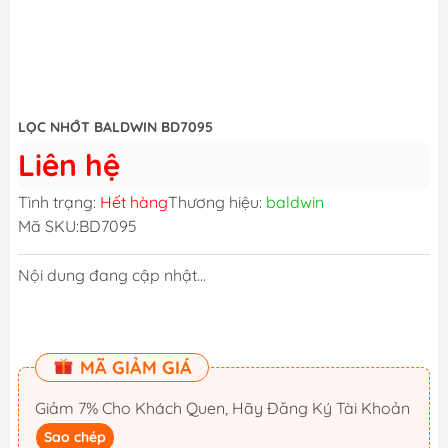
LỌC NHỚT BALDWIN BD7095
Liên hệ
Tình trạng:
Hết hàng
Thương hiệu:
baldwin
Mã SKU:
BD7095
Nội dung đang cập nhật...
MÃ GIẢM GIÁ
Giảm 7% Cho Khách Quen, Hãy Đăng Ký Tài Khoản
Sao chép