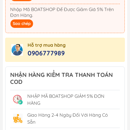
Nhập Mã BOATSHOP Để Được Giảm Giá 5% Trên
Đơn Hàng.
Sao chép
Hỗ trợ mua hàng
0906777989
NHẬN HÀNG KIỂM TRA THANH TOÁN
COD
NHẬP MÃ BOATSHOP GIẢM 5% ĐƠN
HÀNG
Giao Hàng 2-4 Ngày Đối Với Hàng Có
Sẵn