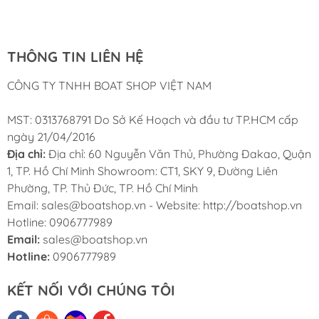
Nam
THÔNG TIN LIÊN HỆ
CÔNG TY TNHH BOAT SHOP VIỆT NAM
MST: 0313768791 Do Sở Kế Hoạch và đầu tư TP.HCM cấp
ngày 21/04/2016
Địa chỉ:
Địa chỉ: 60 Nguyễn Văn Thủ, Phường Đakao, Quận
1, TP. Hồ Chí Minh Showroom: CT1, SKY 9, Đường Liên
Phường, TP. Thủ Đức, TP. Hồ Chí Minh
Email: sales@boatshop.vn - Website: http://boatshop.vn
Hotline: 0906777989
Email:
sales@boatshop.vn
Hotline:
0906777989
KẾT NỐI VỚI CHÚNG TÔI