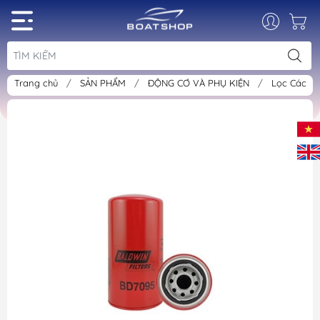
Trang chủ
/
SẢN PHẨM
/
ĐỘNG CƠ VÀ PHỤ KIỆN
/
Lọc Các L