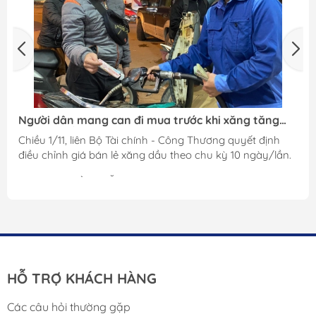
ười dân mang can đi mua trước khi xăng tăng
Tại s
á 400 đồng/lít
trước 
ều 1/11, liên Bộ Tài chính - Công Thương quyết định
Việc hế
u chỉnh giá bán lẻ xăng dầu theo chu kỳ 10 ngày/lần.
những
Nếu bạ
A NGAY BÌNH XĂNG
tắc ng
cả khi 
vào lề
toàn.
HỖ TRỢ KHÁCH HÀNG
Các câu hỏi thường gặp