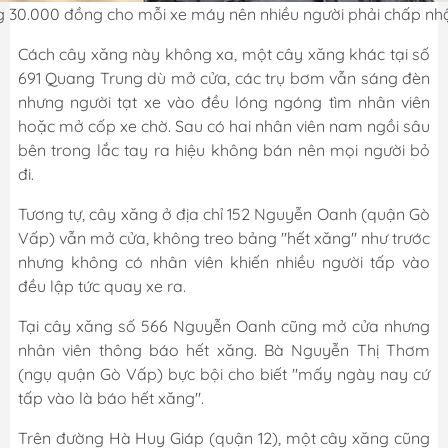
 30.000 đồng cho mỗi xe máy nên nhiều người phải chấp nhận
Cách cây xăng này không xa, một cây xăng khác tại số
691 Quang Trung dù mở cửa, các trụ bơm vẫn sáng đèn
nhưng người tạt xe vào đều lóng ngóng tìm nhân viên
hoặc mở cốp xe chờ. Sau có hai nhân viên nam ngồi sâu
bên trong lắc tay ra hiệu không bán nên mọi người bỏ
đi.
Tương tự, cây xăng ở địa chỉ 152 Nguyễn Oanh (quận Gò
Vấp) vẫn mở cửa, không treo bảng "hết xăng" như trước
nhưng không có nhân viên khiến nhiều người tấp vào
đều lập tức quay xe ra.
Tại cây xăng số 566 Nguyễn Oanh cũng mở cửa nhưng
nhân viên thông báo hết xăng. Bà Nguyễn Thị Thơm
(ngụ quận Gò Vấp) bực bội cho biết "mấy ngày nay cứ
tấp vào là báo hết xăng".
Trên đường Hà Huy Giáp (quận 12), một cây xăng cũng