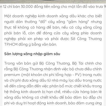
n 12 chỉ bán 30.000 đồng tiền xăng cho một lần đổ vào trưa 9
Một doanh nghiệp kinh doanh xăng dầu khác cho biết
người dân thường "đổ" cây xăng "găm hàng" nhưng
thực tế không có hàng để bán, nếu có cây xăng cũng
phải bán lỗ, còn để đóng cửa cây xăng phía doanh
nghiệp phải xin phép và phải được Sở Công Thương
TP.HCM đồng ý bằng văn bản.
Sản lượng xăng nhập giảm sâu
Trong văn bản gửi Bộ Công Thương, Bộ Tài chính cho
rằng Bộ Công Thương nhận định việc bộ chưa điều chỉnh
premium (một khoản chi phí tổng hợp - PV) trong nước
và chi phí đưa xăng dầu từ nhà máy lọc dầu trong nước
về đến cảng dẫn đến việc phân bổ mức chiết khấu trong
hệ thống kinh doanh bị hạn chế, nhiều cửa hàng bán lẻ
xăng dầu không có chiết khấu để bảo đảm bù đắp chi
phí và duy trì hoạt động kinh doanh, bảo đảm cung ứng