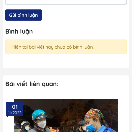
Gửi bình luận
Bình luận
Hiện tại bài viết này chưa có bình luận.
Bài viết liên quan:
01
06
2022
09/202