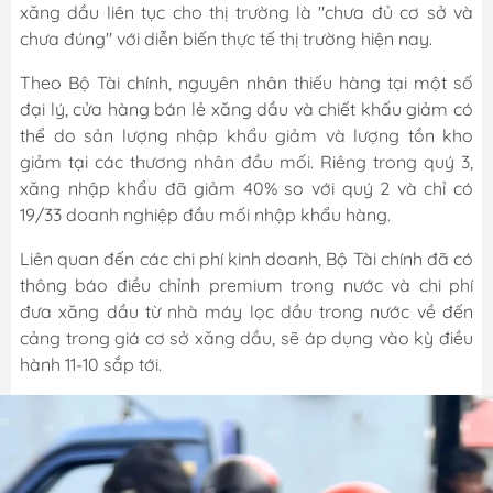
xăng dầu liên tục cho thị trường là "chưa đủ cơ sở và
chưa đúng" với diễn biến thực tế thị trường hiện nay.
Theo Bộ Tài chính, nguyên nhân thiếu hàng tại một số
đại lý, cửa hàng bán lẻ xăng dầu và chiết khấu giảm có
thể do sản lượng nhập khẩu giảm và lượng tồn kho
giảm tại các thương nhân đầu mối. Riêng trong quý 3,
xăng nhập khẩu đã giảm 40% so với quý 2 và chỉ có
19/33 doanh nghiệp đầu mối nhập khẩu hàng.
Liên quan đến các chi phí kinh doanh, Bộ Tài chính đã có
thông báo điều chỉnh premium trong nước và chi phí
đưa xăng dầu từ nhà máy lọc dầu trong nước về đến
cảng trong giá cơ sở xăng dầu, sẽ áp dụng vào kỳ điều
hành 11-10 sắp tới.