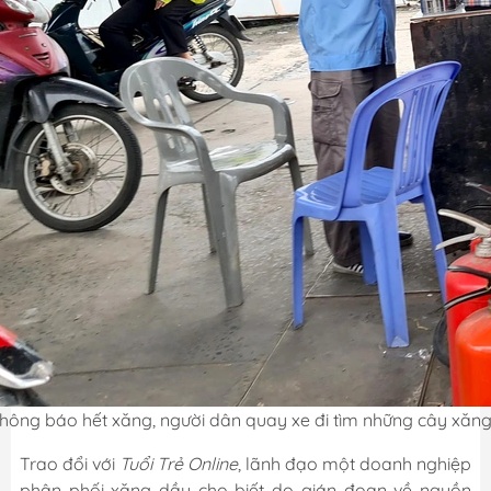
thông báo hết xăng, người dân quay xe đi tìm những cây xăn
Trao đổi với
Tuổi Trẻ Online
, lãnh đạo một doanh nghiệp
phân phối xăng dầu cho biết do gián đoạn về nguồn