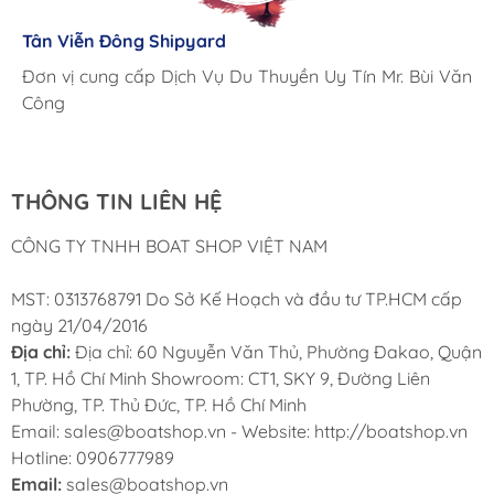
Giá cả hợp lý, giao hàng nhanh chóng
Tân Viễn Đông Shipyard
Corsair Marine International
Triac Composites - Rapido
Đơn vị cung cấp Dịch Vụ Du Thuyền Uy Tín Mr. Bùi Văn
Cung ứng sản phẩm nhanh chóng chuyên nghiệp
Chúng tôi có thể mua những sản phẩm tốt ngay tại Việt
Công
Nam
THÔNG TIN LIÊN HỆ
CÔNG TY TNHH BOAT SHOP VIỆT NAM
MST: 0313768791 Do Sở Kế Hoạch và đầu tư TP.HCM cấp
ngày 21/04/2016
Địa chỉ:
Địa chỉ: 60 Nguyễn Văn Thủ, Phường Đakao, Quận
1, TP. Hồ Chí Minh Showroom: CT1, SKY 9, Đường Liên
Phường, TP. Thủ Đức, TP. Hồ Chí Minh
Email: sales@boatshop.vn - Website: http://boatshop.vn
Hotline: 0906777989
Email:
sales@boatshop.vn