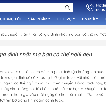
Hotli
0906
 CHÚNG TÔI
SẢN PHẨM
DỊCH VỤ
TIN MỚI
chiếc thuyền thân thiện với gia đình nhất mà bạn có thể nghĩ đ
uẩn
Bơm Nước Ngọ
Cọc Bích Neo
luetooth
Bơm Tay
 gia đình nhất mà bạn có thể nghĩ đến
Cửa Thông Gió Vent &
 Cano
Bơm Nước Lườ
Louver
Bơm Sục Oxy C
ệt vời và có nhiều cách để cùng gia đình tận hưởng làn nước
Cầu Thang Inox Cho Tàu
Ống Lù Thông
trong gia đình sẽ có khoảng thời gian tuyệt vời nhất trên mặ
Cano
 người có thể ngồi thoải mái trên thuyền. Bằng cách này, 
Bơm Máy Lạnh
Tay Nắm Inox
 thấy như không có đủ chỗ cho tất cả các bạn di chuyển tự d
Bơm Chất Thải
Cột Cờ & Cột Đèn
g muốn tham gia vào một ngày đi chơi trên mặt nước, họ vẫn 
Bơm Rút Nhớt
ừ trên bờ trong khi ngắm cảnh từ xa.
Nắp Xăng - Nắp Nước