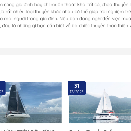
Ống Cắm Cần Câu
 cùng gia đình hay chỉ muốn thoát khỏi tất cả, chèo thuyền 
Có rất nhiều loại thuyền khác nhau có thể giúp trải nghiệm tr
Khóa Nắp Hầm
cho mọi người trong gia đình. Nếu bạn đang nghĩ đến việc mu
Cổ Dê Inox
 đây là những gì bạn cần biết về ba chiếc thuyền thân thiện v
Mui Bạt Cano
Bản Lề Inox
Ma Ní & Tăng Đơ
Kẽm Chống Ăn Mòn
La Bàn
Móc Treo Inox
31
23
12/2023
Cọc Bích Neo
Đế Giữ Ly Cốc 
Dây Neo
Thảm Lót Sàn 
iến
Neo Anchor
Bàn Ghế Cano
Mát -
Tời Điện