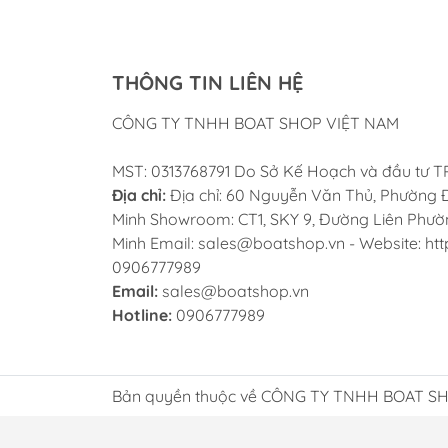
THÔNG TIN LIÊN HỆ
CÔNG TY TNHH BOAT SHOP VIỆT NAM
MST: 0313768791 Do Sở Kế Hoạch và đầu tư 
Địa chỉ:
Địa chỉ: 60 Nguyễn Văn Thủ, Phường Đ
Minh Showroom: CT1, SKY 9, Đường Liên Phường
Minh Email: sales@boatshop.vn - Website: htt
0906777989
Email:
sales@boatshop.vn
Hotline:
0906777989
Bản quyền thuộc về CÔNG TY TNHH BOAT SHO