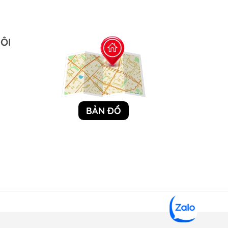
 Rửa
Kính Lặn
Túi Dụng Cụ
Kayak & Sup
ÔI
BẢN ĐỒ