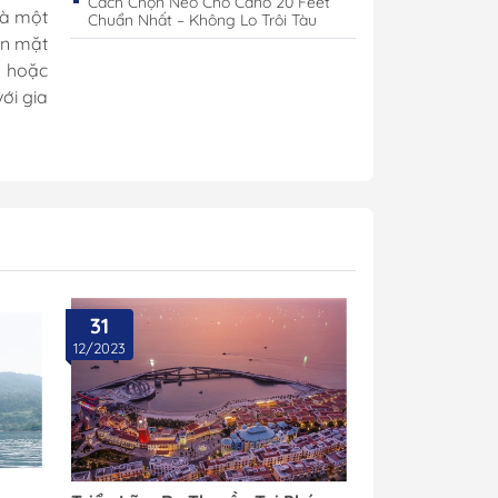
Cách Chọn Neo Cho Cano 20 Feet
là một
Chuẩn Nhất – Không Lo Trôi Tàu
ên mặt
a hoặc
ới gia
31
12/2023
Cano
Công Tắc Điện
Cano
Hộp Cầu Chì & Bus Bar
Sạc Ắc Quy Tự Động
Biến Tần Inverter