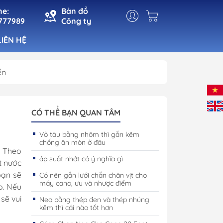
ne:
Bản đồ
777989
Công ty
LIÊN HỆ
ến
t
Đèn Cabin
Đèn Pha
CÓ THỂ BẠN QUAN TÂM
n
Đèn Tín Hiệu
Vỏ tàu bằng nhôm thì gắn kẽm
chống ăn mòn ở đâu
ho Cá
Đèn Trang Trí
. Theo
 Mạn
áp suất nhớt có ý nghĩa gì
t nước
bạn sẽ
Có nên gắn lưới chắn chân vịt cho
máy cano, ưu và nhược điểm
o. Nếu
sẽ vui
Neo bằng thép đen và thép nhúng
kẽm thì cái nào tốt hơn