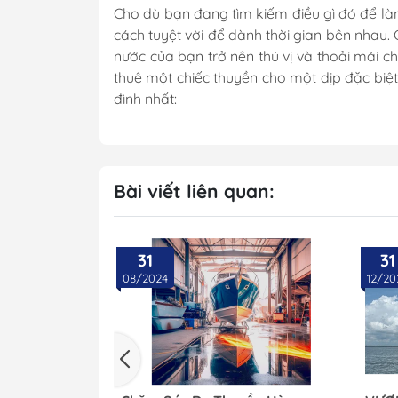
Cho dù bạn đang tìm kiếm điều gì đó để làm
cách tuyệt vời để dành thời gian bên nhau. 
nước của bạn trở nên thú vị và thoải mái 
thuê một chiếc thuyền cho một dịp đặc biệt,
đình nhất:
Bài viết liên quan:
31
31
08/2024
12/20
Hộp Điều Khiển
Lọc Các Loại
Đồng Hồ & Cảm B
Nhớt - Nước Làm 