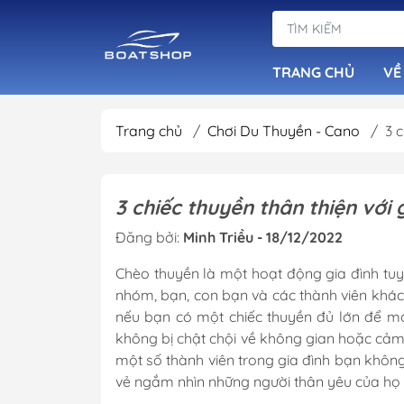
TRANG CHỦ
VỀ
Trang chủ
/
Chơi Du Thuyền - Cano
/
3 
Dàn Loa Tiêu Ch
Đầu Phát Nhạc B
3 chiếc thuyền thân thiện với
Loa Chống Nước
Đăng bởi:
Minh Triều - 18/12/2022
Âm Ly Cục Đẩy
Chèo thuyền là một hoạt động gia đình tuy
nhóm, bạn, con bạn và các thành viên khác 
nếu bạn có một chiếc thuyền đủ lớn để mọi
không bị chật chội về không gian hoặc cảm
một số thành viên trong gia đình bạn khôn
vẻ ngắm nhìn những người thân yêu của họ t