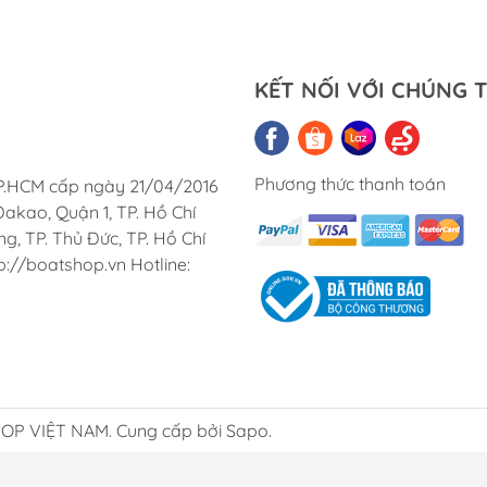
Quạt Thông Gió
Dung Dịch Tẩy
Cửa Thông Gió Vent &
Keo Hàng Hải
Louver
KẾT NỐI VỚI CHÚNG T
Phương thức thanh toán
TP.HCM cấp ngày 21/04/2016
akao, Quận 1, TP. Hồ Chí
, TP. Thủ Đức, TP. Hồ Chí
p://boatshop.vn Hotline:
P VIỆT NAM. Cung cấp bởi Sapo.