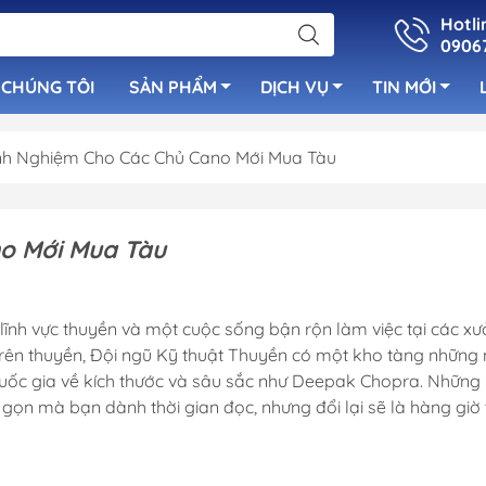
Hotli
0906
 CHÚNG TÔI
SẢN PHẨM
DỊCH VỤ
TIN MỚI
nh Nghiệm Cho Các Chủ Cano Mới Mua Tàu
uẩn
Bơm Nước Ngọ
Cọc Bích Neo
luetooth
Bơm Tay
o Mới Mua Tàu
Cửa Thông Gió Vent &
 Cano
Bơm Nước Lườ
Louver
Bơm Sục Oxy C
lĩnh vực thuyền và một cuộc sống bận rộn làm việc tại các x
Cầu Thang Inox Cho Tàu
Ống Lù Thông
trên thuyền, Đội ngũ Kỹ thuật Thuyền có một kho tàng những
Cano
uốc gia về kích thước và sâu sắc như Deepak Chopra. Những 
Bơm Máy Lạnh
Tay Nắm Inox
 gọn mà bạn dành thời gian đọc, nhưng đổi lại sẽ là hàng giờ 
Bơm Chất Thải
Cột Cờ & Cột Đèn
Bơm Rút Nhớt
Nắp Xăng - Nắp Nước