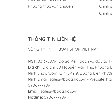
Phương thức vận chuyển
Chính 
Chính 
THÔNG TIN LIÊN HỆ
CÔNG TY TNHH BOAT SHOP VIỆT NAM
MST: 0313768791 Do Sở Kế Hoạch và đầu tư 
Địa chỉ:
Địa chỉ: 60 Nguyễn Văn Thủ, Phường Đ
Minh Showroom: CT1, SKY 9, Đường Liên Phường
Minh Email: sales@boatshop.vn - Website: htt
0906777989
Email:
sales@boatshop.vn
Hotline:
0906777989