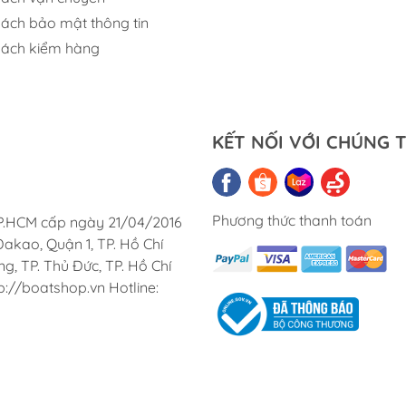
Quạt Thông Gió
Dung Dịch Tẩy
Chúng tô
Cung ứn
Văn Côn
sách bảo mật thông tin
Việt Na
Cửa Thông Gió Vent &
Keo Hàng Hải
sách kiểm hàng
Louver
KẾT NỐI VỚI CHÚNG T
Phương thức thanh toán
TP.HCM cấp ngày 21/04/2016
akao, Quận 1, TP. Hồ Chí
, TP. Thủ Đức, TP. Hồ Chí
p://boatshop.vn Hotline: