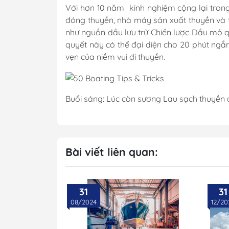
Với hơn 10 năm kinh nghiệm cộng lại trong
đóng thuyền, nhà máy sản xuất thuyền và 
như nguồn dầu lưu trữ Chiến lược Dầu mỏ q
quyết này có thể đại diện cho 20 phút ngắn
vẹn của niềm vui đi thuyền.
Buổi sáng: Lúc còn sương Lau sạch thuyền 
Bài viết liên quan:
Hộp Điều Khiển
Lọc Các Loại
31
31
08/2024
12/20
Đồng Hồ & Cảm B
Nhớt - Nước Làm 