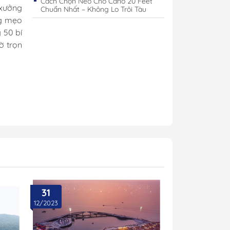
Cách Chọn Neo Cho Cano 20 Feet
 xưởng
Chuẩn Nhất – Không Lo Trôi Tàu
ng mẹo
 50 bí
ờ trọn
Cano
Công Tắc Điện
Cano
Hộp Cầu Chì & Bus Bar
31
12/2023
Sạc Ắc Quy Tự Động
Biến Tần Inverter