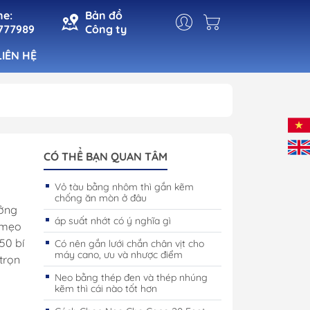
ne:
Bản đồ
777989
Công ty
LIÊN HỆ
t
Đèn Cabin
Đèn Pha
CÓ THỂ BẠN QUAN TÂM
n
Đèn Tín Hiệu
Vỏ tàu bằng nhôm thì gắn kẽm
chống ăn mòn ở đâu
ho Cá
Đèn Trang Trí
ưởng
 Mạn
áp suất nhớt có ý nghĩa gì
 mẹo
50 bí
Có nên gắn lưới chắn chân vịt cho
máy cano, ưu và nhược điểm
trọn
Neo bằng thép đen và thép nhúng
kẽm thì cái nào tốt hơn