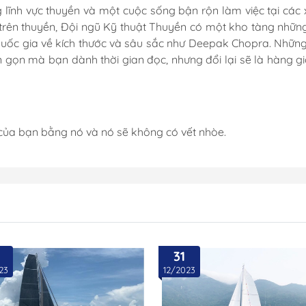
Ống Cắm Cần Câu
 lĩnh vực thuyền và một cuộc sống bận rộn làm việc tại các
trên thuyền, Đội ngũ Kỹ thuật Thuyền có một kho tàng nhữ
Khóa Nắp Hầm
uốc gia về kích thước và sâu sắc như Deepak Chopra. Những
Cổ Dê Inox
 gọn mà bạn dành thời gian đọc, nhưng đổi lại sẽ là hàng gi
Mui Bạt Cano
Bản Lề Inox
Ma Ní & Tăng Đơ
của bạn bằng nó và nó sẽ không có vết nhòe.
Kẽm Chống Ăn Mòn
La Bàn
Móc Treo Inox
Cọc Bích Neo
Đế Giữ Ly Cốc 
Dây Neo
Thảm Lót Sàn 
31
23
12/2023
iến
Neo Anchor
Bàn Ghế Cano
Mát -
Tời Điện