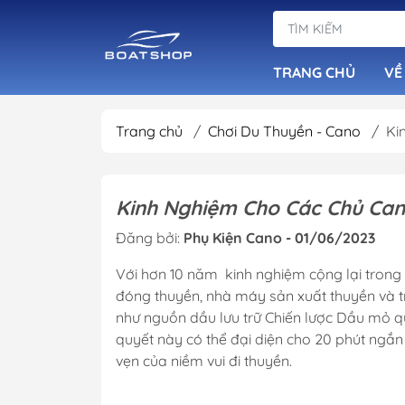
TRANG CHỦ
VỀ
Trang chủ
/
Chơi Du Thuyền - Cano
/
Ki
Dàn Loa Tiêu Ch
Đầu Phát Nhạc B
Kinh Nghiệm Cho Các Chủ Can
Loa Chống Nước
Đăng bởi:
Phụ Kiện Cano - 01/06/2023
Âm Ly Cục Đẩy
Với hơn 10 năm kinh nghiệm cộng lại trong 
đóng thuyền, nhà máy sản xuất thuyền và 
như nguồn dầu lưu trữ Chiến lược Dầu mỏ q
quyết này có thể đại diện cho 20 phút ngắn
vẹn của niềm vui đi thuyền.